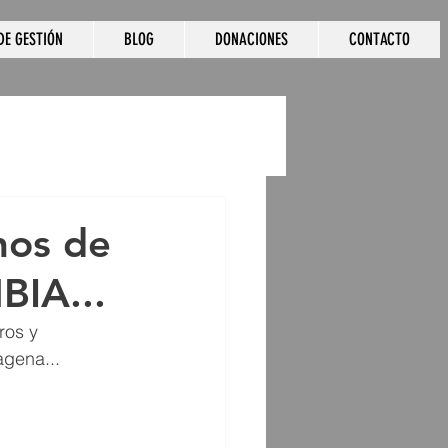
DE GESTIÓN
BLOG
DONACIONES
CONTACTO
nos de
BIA...
os y 
gena... 