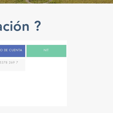
ación ?
O DE CUENTA
NIT
5378 269 7