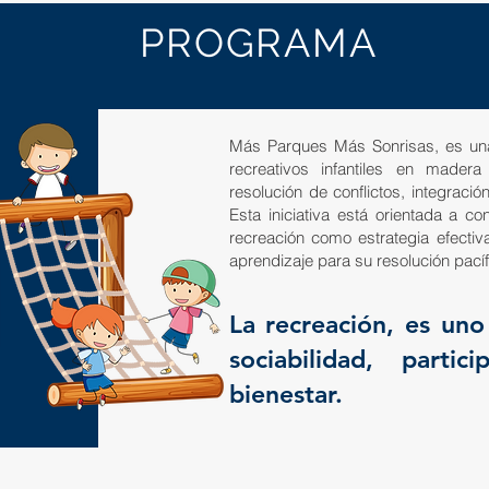
PROGRAMA
Más Parques Más Sonrisas, es una
recreativos infantiles en made
resolución de conflictos, integració
Esta iniciativa está orientada a con
recreación como estrategia efectiva
aprendizaje para su resolución pacíf
La recreación, es uno
sociabilidad, parti
bienestar.