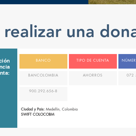
realizar una don
ción
BANCO
TIPO DE CUENTA
NÚMER
ncia
nta:
BANCOLOMBIA
AHORROS
072 
900.292.656-8
Ciudad y Pais:
Medellín, Colombia
SWIFT COLOCOBM