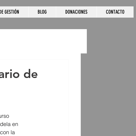
DE GESTIÓN
BLOG
DONACIONES
CONTACTO
ario de
urso 
dela en 
con la 